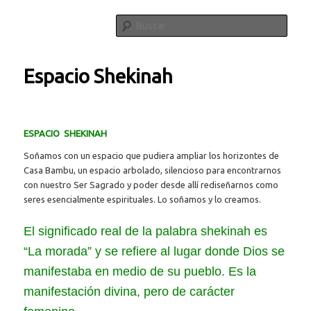
Ir
Menú
Terapias holísticas
al
principal
Busca
contenido
principal
Espacio Shekinah
Casa Bambu
ESPACIO SHEKINAH
Soñamos con un espacio que pudiera ampliar los horizontes de
Casa Bambu, un espacio arbolado, silencioso para encontrarnos
con nuestro Ser Sagrado y poder desde allí rediseñarnos como
seres esencialmente espirituales. Lo soñamos y lo creamos.
El significado real de la palabra shekinah es
“La morada” y se refiere al lugar donde Dios se
manifestaba en medio de su pueblo. Es la
manifestación divina, pero de carácter