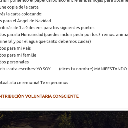
ribir poniendo el papel carbónico entre ambas hojas para obtene
 una copia de la carta.
s la carta colocando:
s para el Ángel de Navidad
ibirás de 3 a 9 deseos para los siguientes puntos:
dos para la Humanidad (puedes incluir pedir por los 3 reinos: anima
mineral y por el agua que tanto debemos cuidar)
dos para mi País
dos para mi familia
idos personales
zar tu carta escribes: YO SOY …. ..(dices tu nombre) MANIFESTANDO
ntual a la ceremonia! Te esperamos
ONTRIBUCIÓN VOLUNTARIA CONSCIENTE