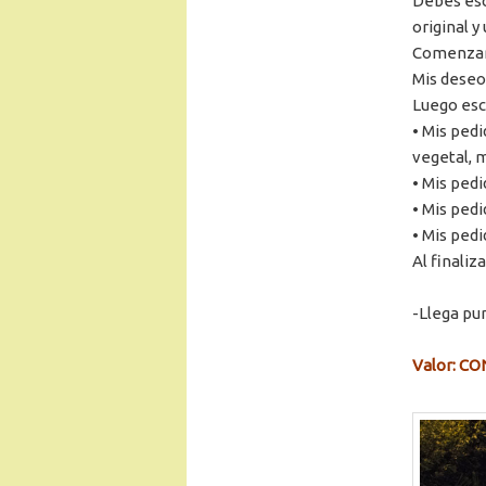
Debes esc
original y
Comenzará
Mis deseo
Luego escr
• Mis pedi
vegetal, 
• Mis pedi
• Mis pedi
• Mis ped
Al finali
-Llega pu
Valor: C