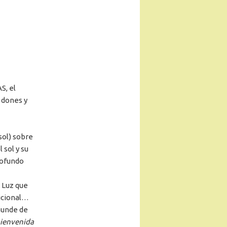
S, el
 dones y
(sol) sobre
 sol y su
rofundo
 Luz que
icional…
nunde de
bienvenida