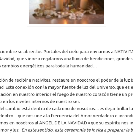
iciembre se abren los Portales del cielo para enviarnos a NATIVITA
Navidad, que viene a regalarnos una lluvia de bendiciones, grandes
 cambios energéticos para toda la humanidad…
ción de recibir a Nativitas, restaura en nosotros el poder de la luz 
ad. Esta conexión con la mayor fuente de luz del Universo, que es el
ación en nuestro interior el fuego de nuestro corazón tiene un p
o en los niveles internos de nuestro ser.
del cambio está dentro de cada uno de nosotros…es dejar brillar la
dentro…que nos une a la frecuencia del Amor verdadero e incond
os en nosotros al ANGEL DE LA NAVIDAD y que su espíritu nos i
mor y luz.
En este sentido, esta ceremonia te invita a preparar la 