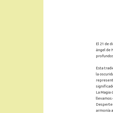
El 21 de d
ängel de 
profundos
Esta tradi
la oscurid
represent
significad
La Magia 
llevamos 
Despertem
armonía a