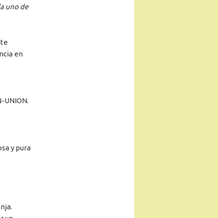
da uno de
ste
ncia en
N-UNION.
osa y pura
nja.