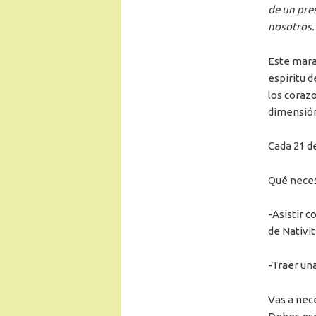
de un pres
nosotros.
Este mara
espíritu 
los coraz
dimensi
Cada 21 d
Qué neces
-Asistir c
de Nativit
-Traer una
Vas a nece