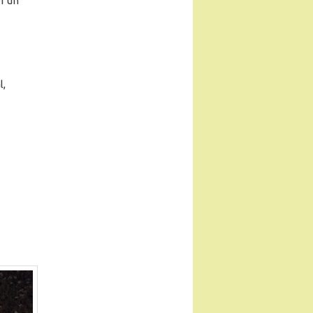
r un
l,